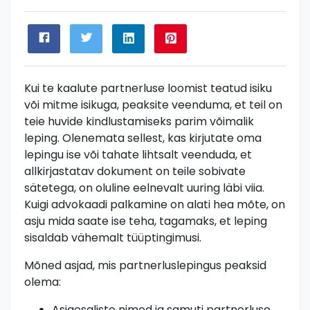
Kui te kaalute partnerluse loomist teatud isiku
või mitme isikuga, peaksite veenduma, et teil on
teie huvide kindlustamiseks parim võimalik
leping. Olenemata sellest, kas kirjutate oma
lepingu ise või tahate lihtsalt veenduda, et
allkirjastatav dokument on teile sobivate
sätetega, on oluline eelnevalt uuring läbi viia.
Kuigi advokaadi palkamine on alati hea mõte, on
asju mida saate ise teha, tagamaks, et leping
sisaldab vähemalt tüüptingimusi.
Mõned asjad, mis partnerluslepingus peaksid
olema:
Asjaosaliste nimed ja samuti partnerluse