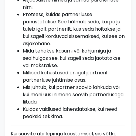
nimi.
Protsess, kuidas partnerlusse
panustatakse. See hõlmab seda, kui palju
tuleb igalt partnerilt, kus seda hoitakse ja
kui sageli korduvad sissemaksed, kui see on
asjakohane.
Mida tehakse kasumi või kahjumiga ja
sealhulgas see, kui sageli seda jaotatakse
või makstakse.
Millised kohustused on igal partneril
partnerluse juhtimise osas.
Mis juhtub, kui partner soovib lahkuda või
kui mõni uus inimene soovib partnerlusega
liituda.
Kuidas vaidlused lahendatakse, kui need
peaksid tekkima.
Kui soovite abi lepingu koostamisel, siis võtke